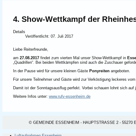
4. Show-Wettkampf der Rheinhes
Details
Veröffentlicht: 07. Juli 2017
Liebe Reiterfreunde,
am
27.08.2017
findet zum vierten Mal unser Show-Wettkampf in
Ess
„Quadrillen“. Bei beiden Wettkämpfen sind auch die Zuschauer geford
In der Pause wird für unsere kleinen Gäste
Ponyreiten
angeboten.
Für unsere Teilnehmer und Gäste wird zur Verköstigung leckeres vom
Damit ist der Sonntagsausflug perfekt. Vorbei schauen lohnt sich auf j
Weitere Infos unter:
www.rufv-essenheim.de
© GEMEINDE ESSENHEIM - HAUPTSTRASSE 2 - 55270 ESSEN
Luftaufnahmen Essenheim