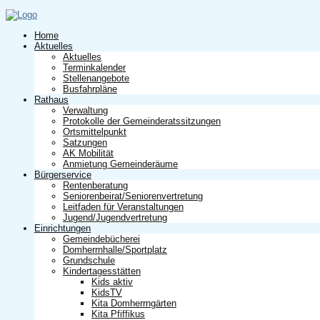
Home
Aktuelles
Aktuelles
Terminkalender
Stellenangebote
Busfahrpläne
Rathaus
Verwaltung
Protokolle der Gemeinderatssitzungen
Ortsmittelpunkt
Satzungen
AK Mobilität
Anmietung Gemeinderäume
Bürgerservice
Rentenberatung
Seniorenbeirat/Seniorenvertretung
Leitfaden für Veranstaltungen
Jugend/Jugendvertretung
Einrichtungen
Gemeindebücherei
Domherrnhalle/Sportplatz
Grundschule
Kindertagesstätten
Kids aktiv
KidsTV
Kita Domherrngärten
Kita Pfiffikus