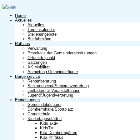
Home
Aktuelles
Aktuelles
Terminkalender
Stellenangebote
Busfahrpläne
Rathaus
Verwaltung
Protokolle der Gemeinderatssitzungen
Ortsmittelpunkt
Satzungen
AK Mobilität
Anmietung Gemeinderäume
Bürgerservice
Rentenberatung
Seniorenbeirat/Seniorenvertretung
Leitfaden für Veranstaltungen
Jugend/Jugendvertretung
Einrichtungen
Gemeindebücherei
Domherrnhalle/Sportplatz
Grundschule
Kindertagesstätten
Kids aktiv
KidsTV
Kita Domherrngärten
Kita Pfiffikus