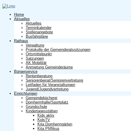
Home
Aktuelles
Aktuelles
Terminkalender
Stellenangebote
Busfahrpläne
Rathaus
Verwaltung
Protokolle der Gemeinderatssitzungen
Ortsmittelpunkt
Satzungen
AK Mobilität
Anmietung Gemeinderäume
Bürgerservice
Rentenberatung
Seniorenbeirat/Seniorenvertretung
Leitfaden für Veranstaltungen
Jugend/Jugendvertretung
Einrichtungen
Gemeindebücherei
Domherrnhalle/Sportplatz
Grundschule
Kindertagesstätten
Kids aktiv
KidsTV
Kita Domherrngärten
Kita Pfiffikus