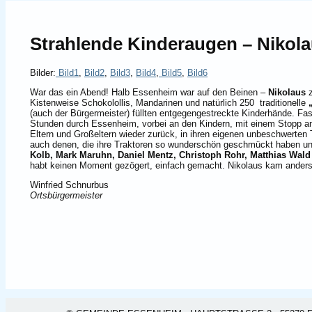
Strahlende Kinderaugen – Nikol
Bilder:
Bild1
,
Bild2
,
Bild3
,
Bild4
,
Bild5
,
Bild6
War das ein Abend! Halb Essenheim war auf den Beinen –
Nikolaus
Kistenweise Schokolollis, Mandarinen und natürlich 250 traditionelle
(auch der Bürgermeister) füllten entgegengestreckte Kinderhände. Fast 
Stunden durch Essenheim, vorbei an den Kindern, mit einem Stopp a
Eltern und Großeltern wieder zurück, in ihren eigenen unbeschwerten
auch denen, die ihre Traktoren so wunderschön geschmückt haben un
Kolb, Mark Maruhn, Daniel Mentz, Christoph Rohr, Matthias Wa
habt keinen Moment gezögert, einfach gemacht. Nikolaus kam anders
Winfried Schnurbus
Ortsbürgermeister