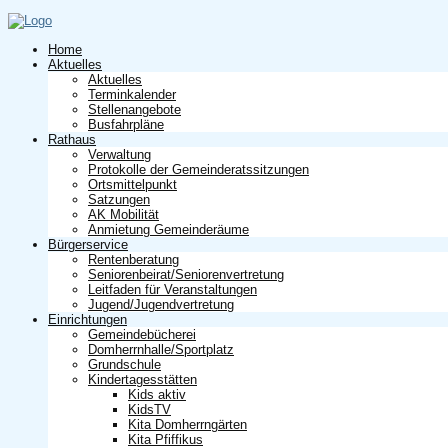
Home
Aktuelles
Aktuelles
Terminkalender
Stellenangebote
Busfahrpläne
Rathaus
Verwaltung
Protokolle der Gemeinderatssitzungen
Ortsmittelpunkt
Satzungen
AK Mobilität
Anmietung Gemeinderäume
Bürgerservice
Rentenberatung
Seniorenbeirat/Seniorenvertretung
Leitfaden für Veranstaltungen
Jugend/Jugendvertretung
Einrichtungen
Gemeindebücherei
Domherrnhalle/Sportplatz
Grundschule
Kindertagesstätten
Kids aktiv
KidsTV
Kita Domherrngärten
Kita Pfiffikus