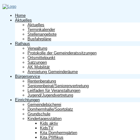
Home
Aktuelles
Aktuelles
Terminkalender
Stellenangebote
Busfahrpläne
Rathaus
Verwaltung
Protokolle der Gemeinderatssitzungen
Ortsmittelpunkt
Satzungen
AK Mobilität
Anmietung Gemeinderäume
Bürgerservice
Rentenberatung
Seniorenbeirat/Seniorenvertretung
Leitfaden für Veranstaltungen
Jugend/Jugendvertretung
Einrichtungen
Gemeindebücherei
Domherrnhalle/Sportplatz
Grundschule
Kindertagesstätten
Kids aktiv
KidsTV
Kita Domherrngärten
Kita Pfiffikus