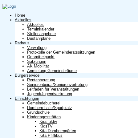
Home
Aktuelles
Aktuelles
Terminkalender
Stellenangebote
Busfahrpläne
Rathaus
Verwaltung
Protokolle der Gemeinderatssitzungen
Ortsmittelpunkt
Satzungen
AK Mobilität
Anmietung Gemeinderäume
Bürgerservice
Rentenberatung
Seniorenbeirat/Seniorenvertretung
Leitfaden für Veranstaltungen
Jugend/Jugendvertretung
Einrichtungen
Gemeindebücherei
Domherrnhalle/Sportplatz
Grundschule
Kindertagesstätten
Kids aktiv
KidsTV
Kita Domherrngärten
Kita Pfiffikus