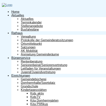
Home
Aktuelles
Aktuelles
Terminkalender
Stellenangebote
Busfahrpläne
Rathaus
Verwaltung
Protokolle der Gemeinderatssitzungen
Ortsmittelpunkt
Satzungen
AK Mobilität
Anmietung Gemeinderäume
Bürgerservice
Rentenberatung
Seniorenbeirat/Seniorenvertretung
Leitfaden für Veranstaltungen
Jugend/Jugendvertretung
Einrichtungen
Gemeindebücherei
Domherrnhalle/Sportplatz
Grundschule
Kindertagesstätten
Kids aktiv
KidsTV
Kita Domherrngärten
Kita Pfiffikus