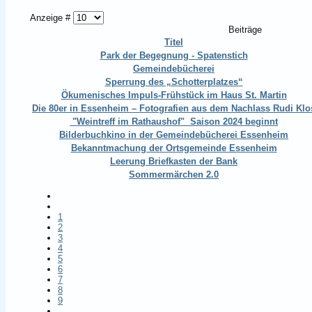
Anzeige #
Beiträge
Titel
Park der Begegnung - Spatenstich
Gemeindebücherei
Sperrung des „Schotterplatzes“
Ökumenisches Impuls-Frühstück im Haus St. Martin
Die 80er in Essenheim – Fotografien aus dem Nachlass Rudi Klo
"Weintreff im Rathaushof" Saison 2024 beginnt
Bilderbuchkino in der Gemeindebücherei Essenheim
Bekanntmachung der Ortsgemeinde Essenheim
Leerung Briefkasten der Bank
Sommermärchen 2.0
1
2
3
4
5
6
7
8
9