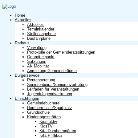
Home
Aktuelles
Aktuelles
Terminkalender
Stellenangebote
Busfahrpläne
Rathaus
Verwaltung
Protokolle der Gemeinderatssitzungen
Ortsmittelpunkt
Satzungen
AK Mobilität
Anmietung Gemeinderäume
Bürgerservice
Rentenberatung
Seniorenbeirat/Seniorenvertretung
Leitfaden für Veranstaltungen
Jugend/Jugendvertretung
Einrichtungen
Gemeindebücherei
Domherrnhalle/Sportplatz
Grundschule
Kindertagesstätten
Kids aktiv
KidsTV
Kita Domherrngärten
Kita Pfiffikus