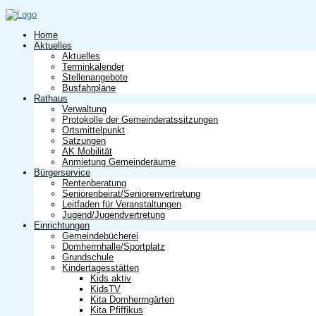
Home
Aktuelles
Aktuelles
Terminkalender
Stellenangebote
Busfahrpläne
Rathaus
Verwaltung
Protokolle der Gemeinderatssitzungen
Ortsmittelpunkt
Satzungen
AK Mobilität
Anmietung Gemeinderäume
Bürgerservice
Rentenberatung
Seniorenbeirat/Seniorenvertretung
Leitfaden für Veranstaltungen
Jugend/Jugendvertretung
Einrichtungen
Gemeindebücherei
Domherrnhalle/Sportplatz
Grundschule
Kindertagesstätten
Kids aktiv
KidsTV
Kita Domherrngärten
Kita Pfiffikus