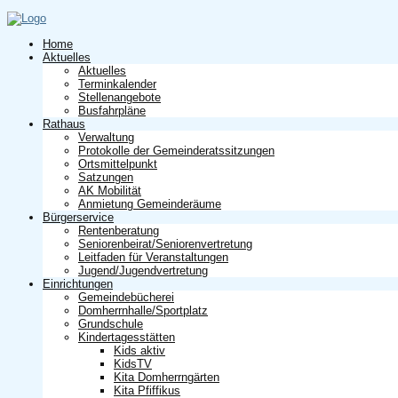
Home
Aktuelles
Aktuelles
Terminkalender
Stellenangebote
Busfahrpläne
Rathaus
Verwaltung
Protokolle der Gemeinderatssitzungen
Ortsmittelpunkt
Satzungen
AK Mobilität
Anmietung Gemeinderäume
Bürgerservice
Rentenberatung
Seniorenbeirat/Seniorenvertretung
Leitfaden für Veranstaltungen
Jugend/Jugendvertretung
Einrichtungen
Gemeindebücherei
Domherrnhalle/Sportplatz
Grundschule
Kindertagesstätten
Kids aktiv
KidsTV
Kita Domherrngärten
Kita Pfiffikus