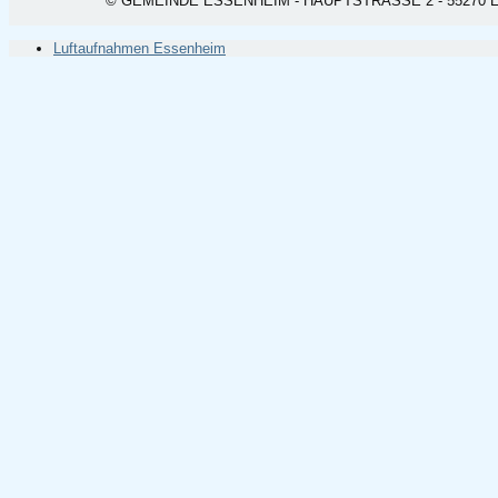
© GEMEINDE ESSENHEIM - HAUPTSTRASSE 2 - 55270 ESSEN
Luftaufnahmen Essenheim