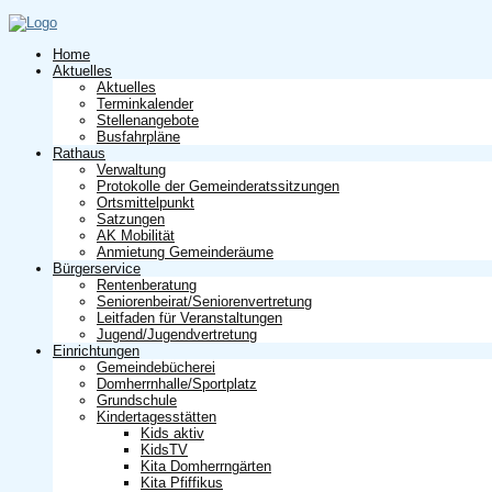
Home
Aktuelles
Aktuelles
Terminkalender
Stellenangebote
Busfahrpläne
Rathaus
Verwaltung
Protokolle der Gemeinderatssitzungen
Ortsmittelpunkt
Satzungen
AK Mobilität
Anmietung Gemeinderäume
Bürgerservice
Rentenberatung
Seniorenbeirat/Seniorenvertretung
Leitfaden für Veranstaltungen
Jugend/Jugendvertretung
Einrichtungen
Gemeindebücherei
Domherrnhalle/Sportplatz
Grundschule
Kindertagesstätten
Kids aktiv
KidsTV
Kita Domherrngärten
Kita Pfiffikus