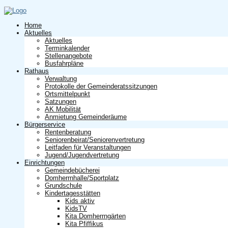
Home
Aktuelles
Aktuelles
Terminkalender
Stellenangebote
Busfahrpläne
Rathaus
Verwaltung
Protokolle der Gemeinderatssitzungen
Ortsmittelpunkt
Satzungen
AK Mobilität
Anmietung Gemeinderäume
Bürgerservice
Rentenberatung
Seniorenbeirat/Seniorenvertretung
Leitfaden für Veranstaltungen
Jugend/Jugendvertretung
Einrichtungen
Gemeindebücherei
Domherrnhalle/Sportplatz
Grundschule
Kindertagesstätten
Kids aktiv
KidsTV
Kita Domherrngärten
Kita Pfiffikus