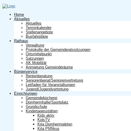
Home
Aktuelles
Aktuelles
Terminkalender
Stellenangebote
Busfahrpläne
Rathaus
Verwaltung
Protokolle der Gemeinderatssitzungen
Ortsmittelpunkt
Satzungen
AK Mobilität
Anmietung Gemeinderäume
Bürgerservice
Rentenberatung
Seniorenbeirat/Seniorenvertretung
Leitfaden für Veranstaltungen
Jugend/Jugendvertretung
Einrichtungen
Gemeindebücherei
Domherrnhalle/Sportplatz
Grundschule
Kindertagesstätten
Kids aktiv
KidsTV
Kita Domherrngärten
Kita Pfiffikus