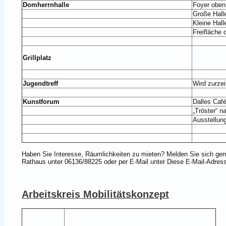
Domherrnhalle
Foyer oben
Große Hall
Kleine Hall
Freifläche 
Grillplatz
Jugendtreff
Wird zurzei
Kunstforum
Dalles Caf
„Tröster“ 
Ausstellun
Haben Sie Interesse, Räumlichkeiten zu mieten? Melden Sie sich ge
Rathaus unter 06136/88225 oder per E-Mail unter
Diese E-Mail-Adress
Arbeitskreis Mobilitätskonzept