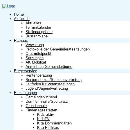
Home
Aktuelles
Aktuelles
Terminkalender
Stellenangebote
Busfahrpläne
Rathaus
Verwaltung
Protokolle der Gemeinderatssitzungen
Ortsmittelpunkt
Satzungen
AK Mobilität
Anmietung Gemeinderäume
Bürgerservice
Rentenberatung
Seniorenbeirat/Seniorenvertretung
Leitfaden für Veranstaltungen
Jugend/Jugendvertretung
Einrichtungen
Gemeindebücherei
Domherrnhalle/Sportplatz
Grundschule
Kindertagesstätten
Kids aktiv
KidsTV
Kita Domherrngärten
Kita Pfiffikus