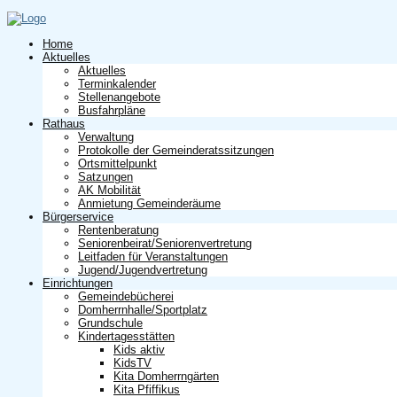
Home
Aktuelles
Aktuelles
Terminkalender
Stellenangebote
Busfahrpläne
Rathaus
Verwaltung
Protokolle der Gemeinderatssitzungen
Ortsmittelpunkt
Satzungen
AK Mobilität
Anmietung Gemeinderäume
Bürgerservice
Rentenberatung
Seniorenbeirat/Seniorenvertretung
Leitfaden für Veranstaltungen
Jugend/Jugendvertretung
Einrichtungen
Gemeindebücherei
Domherrnhalle/Sportplatz
Grundschule
Kindertagesstätten
Kids aktiv
KidsTV
Kita Domherrngärten
Kita Pfiffikus