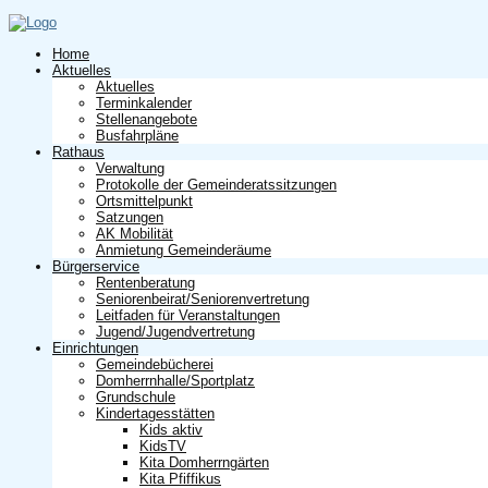
Home
Aktuelles
Aktuelles
Terminkalender
Stellenangebote
Busfahrpläne
Rathaus
Verwaltung
Protokolle der Gemeinderatssitzungen
Ortsmittelpunkt
Satzungen
AK Mobilität
Anmietung Gemeinderäume
Bürgerservice
Rentenberatung
Seniorenbeirat/Seniorenvertretung
Leitfaden für Veranstaltungen
Jugend/Jugendvertretung
Einrichtungen
Gemeindebücherei
Domherrnhalle/Sportplatz
Grundschule
Kindertagesstätten
Kids aktiv
KidsTV
Kita Domherrngärten
Kita Pfiffikus