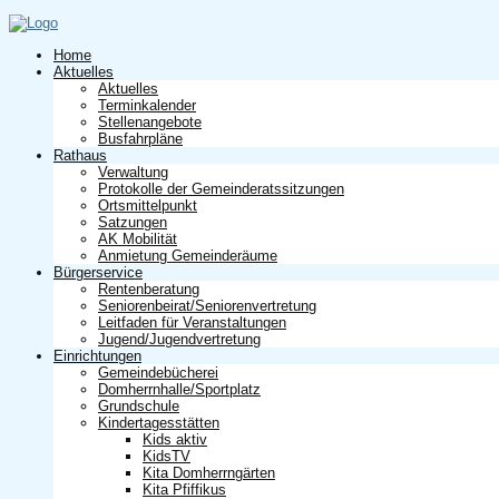
Home
Aktuelles
Aktuelles
Terminkalender
Stellenangebote
Busfahrpläne
Rathaus
Verwaltung
Protokolle der Gemeinderatssitzungen
Ortsmittelpunkt
Satzungen
AK Mobilität
Anmietung Gemeinderäume
Bürgerservice
Rentenberatung
Seniorenbeirat/Seniorenvertretung
Leitfaden für Veranstaltungen
Jugend/Jugendvertretung
Einrichtungen
Gemeindebücherei
Domherrnhalle/Sportplatz
Grundschule
Kindertagesstätten
Kids aktiv
KidsTV
Kita Domherrngärten
Kita Pfiffikus