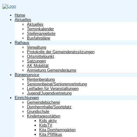
Home
Aktuelles
Aktuelles
Terminkalender
Stellenangebote
Busfahrpläne
Rathaus
Verwaltung
Protokolle der Gemeinderatssitzungen
Ortsmittelpunkt
Satzungen
AK Mobilität
Anmietung Gemeinderäume
Bürgerservice
Rentenberatung
Seniorenbeirat/Seniorenvertretung
Leitfaden für Veranstaltungen
Jugend/Jugendvertretung
Einrichtungen
Gemeindebücherei
Domherrnhalle/Sportplatz
Grundschule
Kindertagesstätten
Kids aktiv
KidsTV
Kita Domherrngärten
Kita Pfiffikus