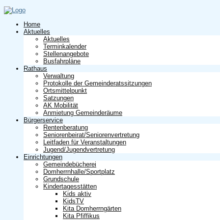
Home
Aktuelles
Aktuelles
Terminkalender
Stellenangebote
Busfahrpläne
Rathaus
Verwaltung
Protokolle der Gemeinderatssitzungen
Ortsmittelpunkt
Satzungen
AK Mobilität
Anmietung Gemeinderäume
Bürgerservice
Rentenberatung
Seniorenbeirat/Seniorenvertretung
Leitfaden für Veranstaltungen
Jugend/Jugendvertretung
Einrichtungen
Gemeindebücherei
Domherrnhalle/Sportplatz
Grundschule
Kindertagesstätten
Kids aktiv
KidsTV
Kita Domherrngärten
Kita Pfiffikus