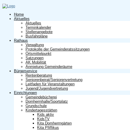
Home
Aktuelles
Aktuelles
Terminkalender
Stellenangebote
Busfahrpläne
Rathaus
Verwaltung
Protokolle der Gemeinderatssitzungen
Ortsmittelpunkt
Satzungen
AK Mobilität
Anmietung Gemeinderäume
Bürgerservice
Rentenberatung
Seniorenbeirat/Seniorenvertretung
Leitfaden für Veranstaltungen
Jugend/Jugendvertretung
Einrichtungen
Gemeindebücherei
Domherrnhalle/Sportplatz
Grundschule
Kindertagesstätten
Kids aktiv
KidsTV
Kita Domherrngärten
Kita Pfiffikus