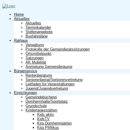
Home
Aktuelles
Aktuelles
Terminkalender
Stellenangebote
Busfahrpläne
Rathaus
Verwaltung
Protokolle der Gemeinderatssitzungen
Ortsmittelpunkt
Satzungen
AK Mobilität
Anmietung Gemeinderäume
Bürgerservice
Rentenberatung
Seniorenbeirat/Seniorenvertretung
Leitfaden für Veranstaltungen
Jugend/Jugendvertretung
Einrichtungen
Gemeindebücherei
Domherrnhalle/Sportplatz
Grundschule
Kindertagesstätten
Kids aktiv
KidsTV
Kita Domherrngärten
Kita Pfiffikus