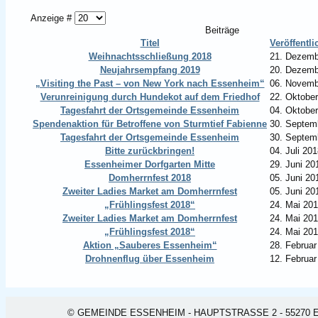
Anzeige #
Beiträge
Titel
Veröffentl
Weihnachtsschließung 2018
21. Dezemb
Neujahrsempfang 2019
20. Dezemb
„Visiting the Past – von New York nach Essenheim“
06. Novemb
Verunreinigung durch Hundekot auf dem Friedhof
22. Oktobe
Tagesfahrt der Ortsgemeinde Essenheim
04. Oktobe
Spendenaktion für Betroffene von Sturmtief Fabienne
30. Septem
Tagesfahrt der Ortsgemeinde Essenheim
30. Septem
Bitte zurückbringen!
04. Juli 20
Essenheimer Dorfgarten Mitte
29. Juni 20
Domherrnfest 2018
05. Juni 20
Zweiter Ladies Market am Domherrnfest
05. Juni 20
„Frühlingsfest 2018“
24. Mai 20
Zweiter Ladies Market am Domherrnfest
24. Mai 20
„Frühlingsfest 2018“
24. Mai 20
Aktion „Sauberes Essenheim“
28. Februar
Drohnenflug über Essenheim
12. Februar
© GEMEINDE ESSENHEIM - HAUPTSTRASSE 2 - 55270 ESSEN