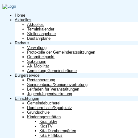
Home
Aktuelles
Aktuelles
Terminkalender
Stellenangebote
Busfahrpläne
Rathaus
Verwaltung
Protokolle der Gemeinderatssitzungen
Ortsmittelpunkt
Satzungen
AK Mobilität
Anmietung Gemeinderäume
Bürgerservice
Rentenberatung
Seniorenbeirat/Seniorenvertretung
Leitfaden für Veranstaltungen
Jugend/Jugendvertretung
Einrichtungen
Gemeindebücherei
Domherrnhalle/Sportplatz
Grundschule
Kindertagesstätten
Kids aktiv
KidsTV
Kita Domherrngärten
Kita Pfiffikus