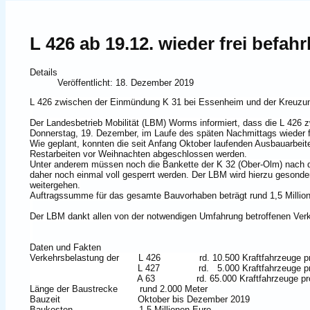
L 426 ab 19.12. wieder frei befahr
Details
Veröffentlicht: 18. Dezember 2019
L 426 zwischen der Einmündung K 31 bei Essenheim und der Kreuzung 
Der Landesbetrieb Mobilität (LBM) Worms informiert, dass die L 426
Donnerstag, 19. Dezember, im Laufe des späten Nachmittags wieder fre
Wie geplant, konnten die seit Anfang Oktober laufenden Ausbauarbeit
Restarbeiten vor Weihnachten abgeschlossen werden.
Unter anderem müssen noch die Bankette der K 32 (Ober-Olm) nach de
daher noch einmal voll gesperrt werden. Der LBM wird hierzu gesonder
weitergehen.
Auftragssumme für das gesamte Bauvorhaben beträgt rund 1,5 Millio
Der LBM dankt allen von der notwendigen Umfahrung betroffenen Verke
Daten und Fakten
Verkehrsbelastung der L 426 rd. 10.500 Kraftfahrzeuge pr
L 427 rd. 5.000 Kraftfahrzeuge pro 
A 63 rd. 65.000 Kraftfahrzeuge pro 
Länge der Baustrecke rund 2.000 Meter
Bauzeit Oktober bis Dezember 2019
Baukosten 1,5 Millionen Euro