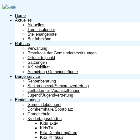
Home
Aktuelles
Aktuelles
Terminkalender
Stellenangebote
Busfahrpläne
Rathaus
Verwaltung
Protokolle der Gemeinderatssitzungen
Ortsmittelpunkt
Satzungen
AK Mobilität
Anmietung Gemeinderäume
Bürgerservice
Rentenberatung
Seniorenbeirat/Seniorenvertretung
Leitfaden für Veranstaltungen
Jugend/Jugendvertretung
Einrichtungen
Gemeindebücherei
Domherrnhalle/Sportplatz
Grundschule
Kindertagesstätten
Kids aktiv
KidsTV
Kita Domherrngärten
Kita Pfiffikus