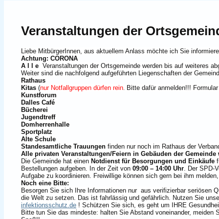
Veranstaltungen der Ortsgemein
Liebe MitbürgerInnen, aus aktuellem Anlass möchte ich Sie informiere
Achtung: CORONA
A l l e
Veranstaltungen der Ortsgemeinde werden bis auf weiteres ab
Weiter sind die nachfolgend aufgeführten Liegenschaften der Gemeind
Rathaus
Kitas
(
nur Notfallgruppen dürfen rein
Bitte dafür anmelden!!! Formula
.
Kunstforum
Dalles Café
Bücherei
Jugendtreff
Domherrenhalle
Sportplatz
Alte Schule
Standesamtliche Trauungen
finden nur noch im Rathaus der Verban
Alle privaten Veranstaltungen/Feiern in Gebäuden der Gemeinde
Die Gemeinde hat einen
Notdienst für Besorgungen und Einkäufe
Bestellungen aufgeben. In der Zeit von
09:00 – 14:00 Uhr
. Der SPD-Vo
Aufgabe zu koordinieren. Freiwillige können sich gern bei ihm melden
Noch eine Bitte:
Besorgen Sie sich Ihre Informationen nur aus verifizierbar seriösen 
die Welt zu setzen. Das ist fahrlässig und gefährlich. Nutzen Sie un
infektionsschutz.de
! Schützen Sie sich, es geht um IHRE Gesundheit 
Bitte tun Sie das mindeste: halten Sie Abstand voneinander, meiden S