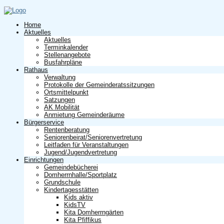
Home
Aktuelles
Aktuelles
Terminkalender
Stellenangebote
Busfahrpläne
Rathaus
Verwaltung
Protokolle der Gemeinderatssitzungen
Ortsmittelpunkt
Satzungen
AK Mobilität
Anmietung Gemeinderäume
Bürgerservice
Rentenberatung
Seniorenbeirat/Seniorenvertretung
Leitfaden für Veranstaltungen
Jugend/Jugendvertretung
Einrichtungen
Gemeindebücherei
Domherrnhalle/Sportplatz
Grundschule
Kindertagesstätten
Kids aktiv
KidsTV
Kita Domherrngärten
Kita Pfiffikus