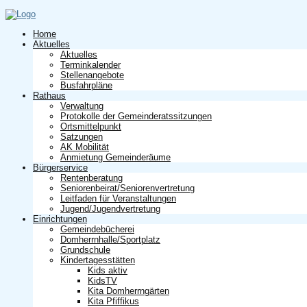
Home
Aktuelles
Aktuelles
Terminkalender
Stellenangebote
Busfahrpläne
Rathaus
Verwaltung
Protokolle der Gemeinderatssitzungen
Ortsmittelpunkt
Satzungen
AK Mobilität
Anmietung Gemeinderäume
Bürgerservice
Rentenberatung
Seniorenbeirat/Seniorenvertretung
Leitfaden für Veranstaltungen
Jugend/Jugendvertretung
Einrichtungen
Gemeindebücherei
Domherrnhalle/Sportplatz
Grundschule
Kindertagesstätten
Kids aktiv
KidsTV
Kita Domherrngärten
Kita Pfiffikus