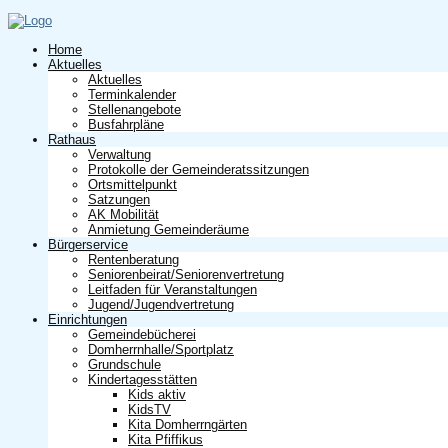
Home
Aktuelles
Aktuelles
Terminkalender
Stellenangebote
Busfahrpläne
Rathaus
Verwaltung
Protokolle der Gemeinderatssitzungen
Ortsmittelpunkt
Satzungen
AK Mobilität
Anmietung Gemeinderäume
Bürgerservice
Rentenberatung
Seniorenbeirat/Seniorenvertretung
Leitfaden für Veranstaltungen
Jugend/Jugendvertretung
Einrichtungen
Gemeindebücherei
Domherrnhalle/Sportplatz
Grundschule
Kindertagesstätten
Kids aktiv
KidsTV
Kita Domherrngärten
Kita Pfiffikus