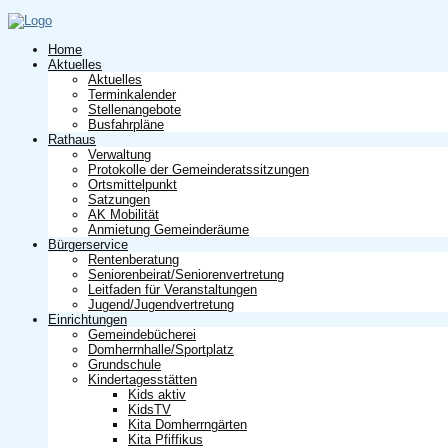
Home
Aktuelles
Aktuelles
Terminkalender
Stellenangebote
Busfahrpläne
Rathaus
Verwaltung
Protokolle der Gemeinderatssitzungen
Ortsmittelpunkt
Satzungen
AK Mobilität
Anmietung Gemeinderäume
Bürgerservice
Rentenberatung
Seniorenbeirat/Seniorenvertretung
Leitfaden für Veranstaltungen
Jugend/Jugendvertretung
Einrichtungen
Gemeindebücherei
Domherrnhalle/Sportplatz
Grundschule
Kindertagesstätten
Kids aktiv
KidsTV
Kita Domherrngärten
Kita Pfiffikus