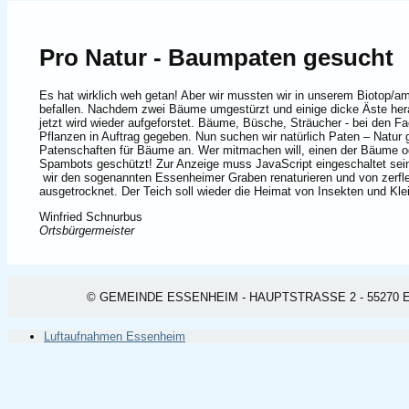
Pro Natur - Baumpaten gesucht
Es hat wirklich weh getan! Aber wir mussten wir in unserem Biotop/a
befallen. Nachdem zwei Bäume umgestürzt und einige dicke Äste herabg
jetzt wird wieder aufgeforstet. Bäume, Büsche, Sträucher - bei den F
Pflanzen in Auftrag gegeben. Nun suchen wir natürlich Paten – Natur g
Patenschaften für Bäume an. Wer mitmachen will, einen der Bäume od
Spambots geschützt! Zur Anzeige muss JavaScript eingeschaltet sei
wir den sogenannten Essenheimer Graben renaturieren und von zerfledd
ausgetrocknet. Der Teich soll wieder die Heimat von Insekten und Klei
Winfried Schnurbus
Ortsbürgermeister
© GEMEINDE ESSENHEIM - HAUPTSTRASSE 2 - 55270 ESSEN
Luftaufnahmen Essenheim