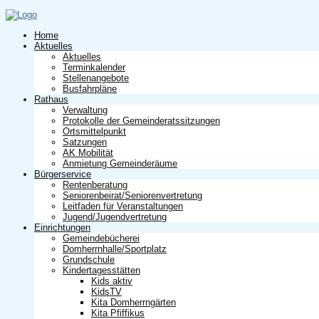
Home
Aktuelles
Aktuelles
Terminkalender
Stellenangebote
Busfahrpläne
Rathaus
Verwaltung
Protokolle der Gemeinderatssitzungen
Ortsmittelpunkt
Satzungen
AK Mobilität
Anmietung Gemeinderäume
Bürgerservice
Rentenberatung
Seniorenbeirat/Seniorenvertretung
Leitfaden für Veranstaltungen
Jugend/Jugendvertretung
Einrichtungen
Gemeindebücherei
Domherrnhalle/Sportplatz
Grundschule
Kindertagesstätten
Kids aktiv
KidsTV
Kita Domherrngärten
Kita Pfiffikus