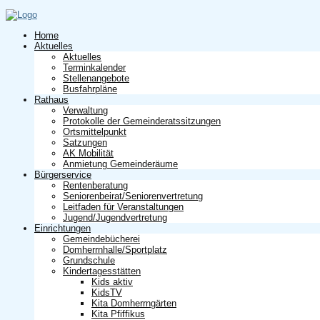
Home
Aktuelles
Aktuelles
Terminkalender
Stellenangebote
Busfahrpläne
Rathaus
Verwaltung
Protokolle der Gemeinderatssitzungen
Ortsmittelpunkt
Satzungen
AK Mobilität
Anmietung Gemeinderäume
Bürgerservice
Rentenberatung
Seniorenbeirat/Seniorenvertretung
Leitfaden für Veranstaltungen
Jugend/Jugendvertretung
Einrichtungen
Gemeindebücherei
Domherrnhalle/Sportplatz
Grundschule
Kindertagesstätten
Kids aktiv
KidsTV
Kita Domherrngärten
Kita Pfiffikus