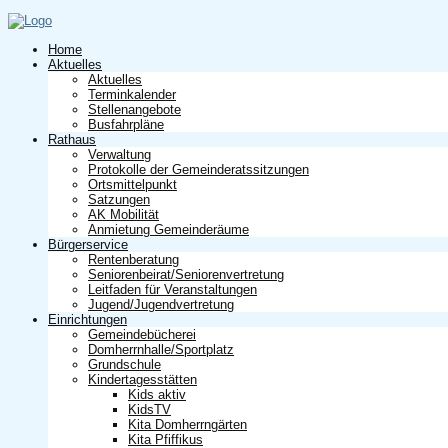
Home
Aktuelles
Aktuelles
Terminkalender
Stellenangebote
Busfahrpläne
Rathaus
Verwaltung
Protokolle der Gemeinderatssitzungen
Ortsmittelpunkt
Satzungen
AK Mobilität
Anmietung Gemeinderäume
Bürgerservice
Rentenberatung
Seniorenbeirat/Seniorenvertretung
Leitfaden für Veranstaltungen
Jugend/Jugendvertretung
Einrichtungen
Gemeindebücherei
Domherrnhalle/Sportplatz
Grundschule
Kindertagesstätten
Kids aktiv
KidsTV
Kita Domherrngärten
Kita Pfiffikus