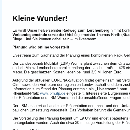
Kleine Wunder!
Es wird! Unser heißersehnter
Radweg zum Lerchenberg
nimmt konk
Verbandsgemeinde
sowie die Ortsbürgermeister Thomas Barth (Sta
Dinge. Und Sie können dabei sein – im livestream.
Planung wird online vorgestellt
Livestream zum Sachstand der Planung eines kombinierten Rad-, G
Der Landesbetrieb Mobilität (LBM) Worms plant zwischen dem Ortsau
südlich Mainz-Lerchenberg parallel entlang der Landesstraße L 426 e
Meter. Die geschätzten Kosten liegen bei rund 3,5 Millionen Euro.
Aufgrund der aktuellen CORONA-Situation findet gemeinsam mit Ver
Olm, sowie den Vertretern der regionalen Landwirtschaft und dem 
Information zum Stand der Planung erstmals als
„Livestream“
statt.
Rheinland-Pfalz
www.lbm.rlp.de
eingestellt. Interessierte Bürgerinne
der Präsentation des LBM Worms und die anschließende Fragen- und
Der LBM erläutert anhand einer Präsentation den Inhalt und den Umf
baulichen Umsetzung vorgestellt. Das Vorhaben berührt die Gemark
Die Vorstellung der Planung beginnt um 19 Uhr und endet spätestens
runtergeladen werden. Auch die etwa 30-minütige Vorstellung der Prä