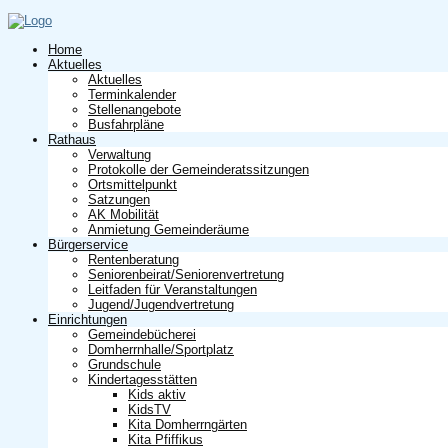
Home
Aktuelles
Aktuelles
Terminkalender
Stellenangebote
Busfahrpläne
Rathaus
Verwaltung
Protokolle der Gemeinderatssitzungen
Ortsmittelpunkt
Satzungen
AK Mobilität
Anmietung Gemeinderäume
Bürgerservice
Rentenberatung
Seniorenbeirat/Seniorenvertretung
Leitfaden für Veranstaltungen
Jugend/Jugendvertretung
Einrichtungen
Gemeindebücherei
Domherrnhalle/Sportplatz
Grundschule
Kindertagesstätten
Kids aktiv
KidsTV
Kita Domherrngärten
Kita Pfiffikus