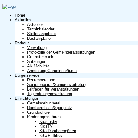
Home
Aktuelles
Aktuelles
Terminkalender
Stellenangebote
Busfahrpläne
Rathaus
Verwaltung
Protokolle der Gemeinderatssitzungen
Ortsmittelpunkt
Satzungen
AK Mobilität
Anmietung Gemeinderäume
Bürgerservice
Rentenberatung
Seniorenbeirat/Seniorenvertretung
Leitfaden für Veranstaltungen
Jugend/Jugendvertretung
Einrichtungen
Gemeindebücherei
Domherrnhalle/Sportplatz
Grundschule
Kindertagesstätten
Kids aktiv
KidsTV
Kita Domherrngärten
Kita Pfiffikus