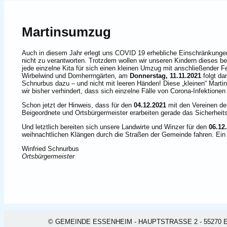
Martinsumzug
Auch in diesem Jahr erlegt uns COVID 19 erhebliche Einschränkungen
nicht zu verantworten. Trotzdem wollen wir unseren Kindern dieses be
jede einzelne Kita für sich einen kleinen Umzug mit anschließender Fe
Wirbelwind und Domherrngärten, am
Donnerstag, 11.11.2021
folgt d
Schnurbus dazu – und nicht mit leeren Händen! Diese „kleinen“ Mar
wir bisher verhindert, dass sich einzelne Fälle von Corona-Infektionen
Schon jetzt der Hinweis, dass für den
04.12.2021
mit den Vereinen der
Beigeordnete und Ortsbürgermeister erarbeiten gerade das Sicherheit
Und letztlich bereiten sich unsere Landwirte und Winzer für den
06.12
weihnachtlichen Klängen durch die Straßen der Gemeinde fahren. Ein to
Winfried Schnurbus
Ortsbürgermeister
© GEMEINDE ESSENHEIM - HAUPTSTRASSE 2 - 55270 ESSEN