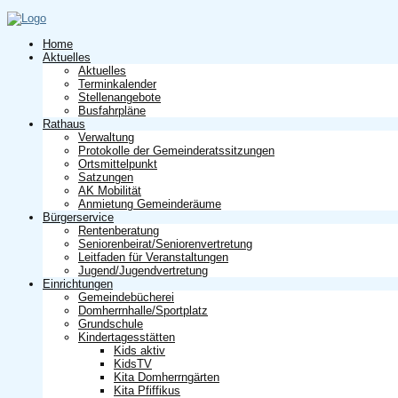
Home
Aktuelles
Aktuelles
Terminkalender
Stellenangebote
Busfahrpläne
Rathaus
Verwaltung
Protokolle der Gemeinderatssitzungen
Ortsmittelpunkt
Satzungen
AK Mobilität
Anmietung Gemeinderäume
Bürgerservice
Rentenberatung
Seniorenbeirat/Seniorenvertretung
Leitfaden für Veranstaltungen
Jugend/Jugendvertretung
Einrichtungen
Gemeindebücherei
Domherrnhalle/Sportplatz
Grundschule
Kindertagesstätten
Kids aktiv
KidsTV
Kita Domherrngärten
Kita Pfiffikus