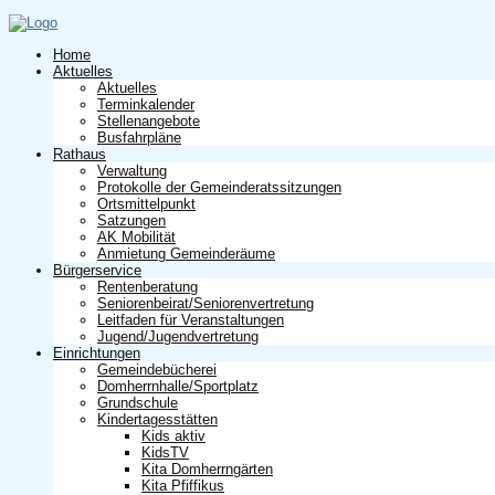
Home
Aktuelles
Aktuelles
Terminkalender
Stellenangebote
Busfahrpläne
Rathaus
Verwaltung
Protokolle der Gemeinderatssitzungen
Ortsmittelpunkt
Satzungen
AK Mobilität
Anmietung Gemeinderäume
Bürgerservice
Rentenberatung
Seniorenbeirat/Seniorenvertretung
Leitfaden für Veranstaltungen
Jugend/Jugendvertretung
Einrichtungen
Gemeindebücherei
Domherrnhalle/Sportplatz
Grundschule
Kindertagesstätten
Kids aktiv
KidsTV
Kita Domherrngärten
Kita Pfiffikus