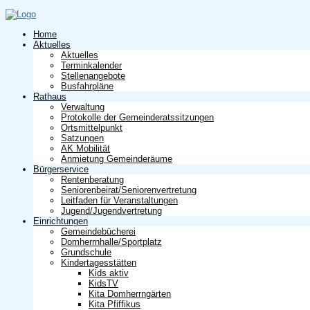
Home
Aktuelles
Aktuelles
Terminkalender
Stellenangebote
Busfahrpläne
Rathaus
Verwaltung
Protokolle der Gemeinderatssitzungen
Ortsmittelpunkt
Satzungen
AK Mobilität
Anmietung Gemeinderäume
Bürgerservice
Rentenberatung
Seniorenbeirat/Seniorenvertretung
Leitfaden für Veranstaltungen
Jugend/Jugendvertretung
Einrichtungen
Gemeindebücherei
Domherrnhalle/Sportplatz
Grundschule
Kindertagesstätten
Kids aktiv
KidsTV
Kita Domherrngärten
Kita Pfiffikus