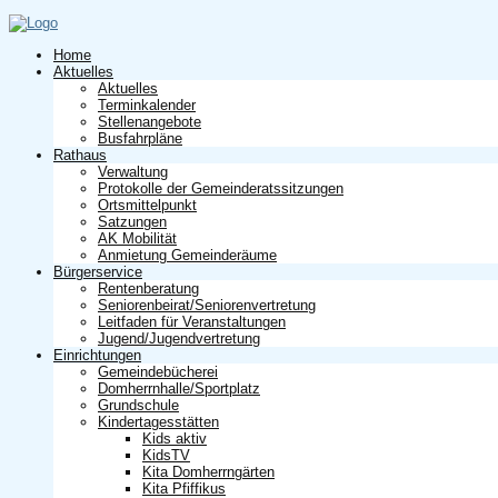
Home
Aktuelles
Aktuelles
Terminkalender
Stellenangebote
Busfahrpläne
Rathaus
Verwaltung
Protokolle der Gemeinderatssitzungen
Ortsmittelpunkt
Satzungen
AK Mobilität
Anmietung Gemeinderäume
Bürgerservice
Rentenberatung
Seniorenbeirat/Seniorenvertretung
Leitfaden für Veranstaltungen
Jugend/Jugendvertretung
Einrichtungen
Gemeindebücherei
Domherrnhalle/Sportplatz
Grundschule
Kindertagesstätten
Kids aktiv
KidsTV
Kita Domherrngärten
Kita Pfiffikus