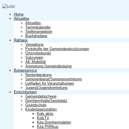
Home
Aktuelles
Aktuelles
Terminkalender
Stellenangebote
Busfahrpläne
Rathaus
Verwaltung
Protokolle der Gemeinderatssitzungen
Ortsmittelpunkt
Satzungen
AK Mobilität
Anmietung Gemeinderäume
Bürgerservice
Rentenberatung
Seniorenbeirat/Seniorenvertretung
Leitfaden für Veranstaltungen
Jugend/Jugendvertretung
Einrichtungen
Gemeindebücherei
Domherrnhalle/Sportplatz
Grundschule
Kindertagesstätten
Kids aktiv
KidsTV
Kita Domherrngärten
Kita Pfiffikus