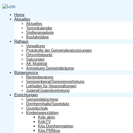
Home
Aktuelles
Aktuelles
Terminkalender
Stellenangebote
Busfahrpläne
Rathaus
Verwaltung
Protokolle der Gemeinderatssitzungen
Ortsmittelpunkt
Satzungen
AK Mobilität
Anmietung Gemeinderäume
Bürgerservice
Rentenberatung
Seniorenbeirat/Seniorenvertretung
Leitfaden für Veranstaltungen
Jugend/Jugendvertretung
Einrichtungen
Gemeindebücherei
Domherrnhalle/Sportplatz
Grundschule
Kindertagesstätten
Kids aktiv
KidsTV
Kita Domherrngärten
Kita Pfiffikus