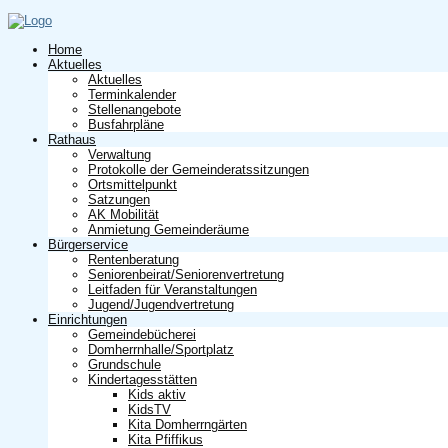
Home
Aktuelles
Aktuelles
Terminkalender
Stellenangebote
Busfahrpläne
Rathaus
Verwaltung
Protokolle der Gemeinderatssitzungen
Ortsmittelpunkt
Satzungen
AK Mobilität
Anmietung Gemeinderäume
Bürgerservice
Rentenberatung
Seniorenbeirat/Seniorenvertretung
Leitfaden für Veranstaltungen
Jugend/Jugendvertretung
Einrichtungen
Gemeindebücherei
Domherrnhalle/Sportplatz
Grundschule
Kindertagesstätten
Kids aktiv
KidsTV
Kita Domherrngärten
Kita Pfiffikus