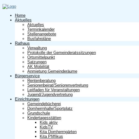
Home
Aktuelles
Aktuelles
Terminkalender
Stellenangebote
Busfahrpläne
Rathaus
Verwaltung
Protokolle der Gemeinderatssitzungen
Ortsmittelpunkt
Satzungen
AK Mobilität
Anmietung Gemeinderäume
Bürgerservice
Rentenberatung
Seniorenbeirat/Seniorenvertretung
Leitfaden für Veranstaltungen
Jugend/Jugendvertretung
Einrichtungen
Gemeindebücherei
Domherrnhalle/Sportplatz
Grundschule
Kindertagesstätten
Kids aktiv
KidsTV
Kita Domherrngärten
Kita Pfiffikus