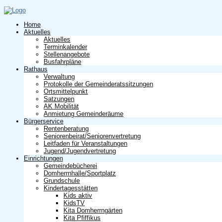
Home
Aktuelles
Aktuelles
Terminkalender
Stellenangebote
Busfahrpläne
Rathaus
Verwaltung
Protokolle der Gemeinderatssitzungen
Ortsmittelpunkt
Satzungen
AK Mobilität
Anmietung Gemeinderäume
Bürgerservice
Rentenberatung
Seniorenbeirat/Seniorenvertretung
Leitfaden für Veranstaltungen
Jugend/Jugendvertretung
Einrichtungen
Gemeindebücherei
Domherrnhalle/Sportplatz
Grundschule
Kindertagesstätten
Kids aktiv
KidsTV
Kita Domherrngärten
Kita Pfiffikus