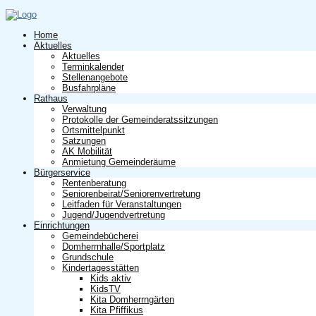
Home
Aktuelles
Aktuelles
Terminkalender
Stellenangebote
Busfahrpläne
Rathaus
Verwaltung
Protokolle der Gemeinderatssitzungen
Ortsmittelpunkt
Satzungen
AK Mobilität
Anmietung Gemeinderäume
Bürgerservice
Rentenberatung
Seniorenbeirat/Seniorenvertretung
Leitfaden für Veranstaltungen
Jugend/Jugendvertretung
Einrichtungen
Gemeindebücherei
Domherrnhalle/Sportplatz
Grundschule
Kindertagesstätten
Kids aktiv
KidsTV
Kita Domherrngärten
Kita Pfiffikus