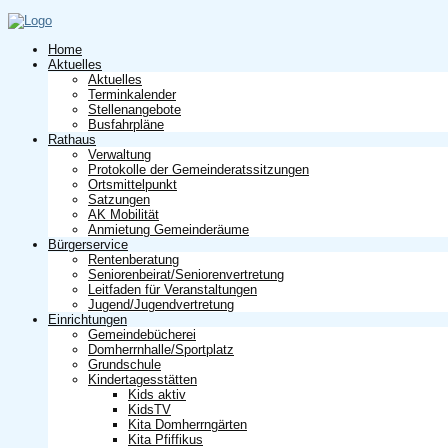
Home
Aktuelles
Aktuelles
Terminkalender
Stellenangebote
Busfahrpläne
Rathaus
Verwaltung
Protokolle der Gemeinderatssitzungen
Ortsmittelpunkt
Satzungen
AK Mobilität
Anmietung Gemeinderäume
Bürgerservice
Rentenberatung
Seniorenbeirat/Seniorenvertretung
Leitfaden für Veranstaltungen
Jugend/Jugendvertretung
Einrichtungen
Gemeindebücherei
Domherrnhalle/Sportplatz
Grundschule
Kindertagesstätten
Kids aktiv
KidsTV
Kita Domherrngärten
Kita Pfiffikus