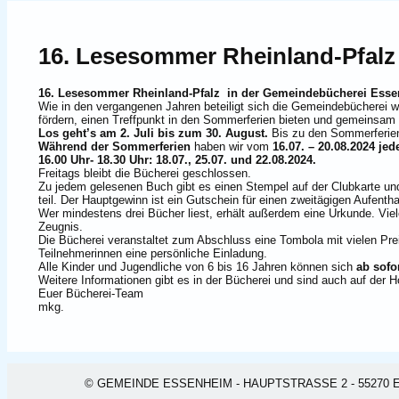
16. Lesesommer Rheinland-Pfalz
16. Lesesommer Rheinland-Pfalz in der Gemeindebücherei Essen
Wie in den vergangenen Jahren beteiligt sich die Gemeindebüchere
fördern, einen Treffpunkt in den Sommerferien bieten und gemeinsam 
Los geht’s am 2. Juli bis zum 30. August.
Bis zu den Sommerferien 
Während der Sommerferien
haben wir vom
16.07. – 20.08.2024 jed
16.00 Uhr- 18.30 Uhr: 18.07., 25.07. und 22.08.2024.
Freitags bleibt die Bücherei geschlossen.
Zu jedem gelesenen Buch gibt es einen Stempel auf der Clubkarte un
teil. Der Hauptgewinn ist ein Gutschein für einen zweitägigen Aufenth
Wer mindestens drei Bücher liest, erhält außerdem eine Urkunde. Vie
Zeugnis.
Die Bücherei veranstaltet zum Abschluss eine Tombola mit vielen Prei
Teilnehmerinnen eine persönliche Einladung.
Alle Kinder und Jugendliche von 6 bis 16 Jahren können sich
ab sofo
Weitere Informationen gibt es in der Bücherei und sind auch auf 
Euer Bücherei-Team
mkg.
© GEMEINDE ESSENHEIM - HAUPTSTRASSE 2 - 55270 ESSEN