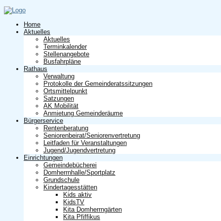
Home
Aktuelles
Aktuelles
Terminkalender
Stellenangebote
Busfahrpläne
Rathaus
Verwaltung
Protokolle der Gemeinderatssitzungen
Ortsmittelpunkt
Satzungen
AK Mobilität
Anmietung Gemeinderäume
Bürgerservice
Rentenberatung
Seniorenbeirat/Seniorenvertretung
Leitfaden für Veranstaltungen
Jugend/Jugendvertretung
Einrichtungen
Gemeindebücherei
Domherrnhalle/Sportplatz
Grundschule
Kindertagesstätten
Kids aktiv
KidsTV
Kita Domherrngärten
Kita Pfiffikus