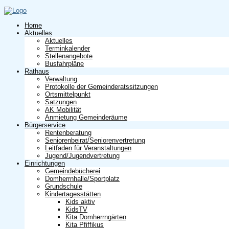
Home
Aktuelles
Aktuelles
Terminkalender
Stellenangebote
Busfahrpläne
Rathaus
Verwaltung
Protokolle der Gemeinderatssitzungen
Ortsmittelpunkt
Satzungen
AK Mobilität
Anmietung Gemeinderäume
Bürgerservice
Rentenberatung
Seniorenbeirat/Seniorenvertretung
Leitfaden für Veranstaltungen
Jugend/Jugendvertretung
Einrichtungen
Gemeindebücherei
Domherrnhalle/Sportplatz
Grundschule
Kindertagesstätten
Kids aktiv
KidsTV
Kita Domherrngärten
Kita Pfiffikus