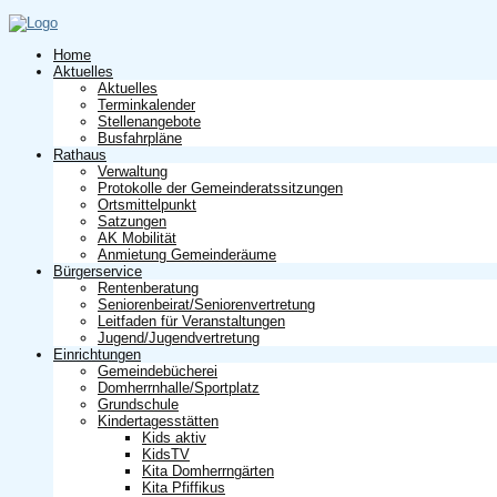
Home
Aktuelles
Aktuelles
Terminkalender
Stellenangebote
Busfahrpläne
Rathaus
Verwaltung
Protokolle der Gemeinderatssitzungen
Ortsmittelpunkt
Satzungen
AK Mobilität
Anmietung Gemeinderäume
Bürgerservice
Rentenberatung
Seniorenbeirat/Seniorenvertretung
Leitfaden für Veranstaltungen
Jugend/Jugendvertretung
Einrichtungen
Gemeindebücherei
Domherrnhalle/Sportplatz
Grundschule
Kindertagesstätten
Kids aktiv
KidsTV
Kita Domherrngärten
Kita Pfiffikus