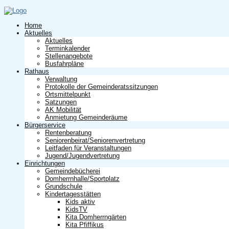
Home
Aktuelles
Aktuelles
Terminkalender
Stellenangebote
Busfahrpläne
Rathaus
Verwaltung
Protokolle der Gemeinderatssitzungen
Ortsmittelpunkt
Satzungen
AK Mobilität
Anmietung Gemeinderäume
Bürgerservice
Rentenberatung
Seniorenbeirat/Seniorenvertretung
Leitfaden für Veranstaltungen
Jugend/Jugendvertretung
Einrichtungen
Gemeindebücherei
Domherrnhalle/Sportplatz
Grundschule
Kindertagesstätten
Kids aktiv
KidsTV
Kita Domherrngärten
Kita Pfiffikus