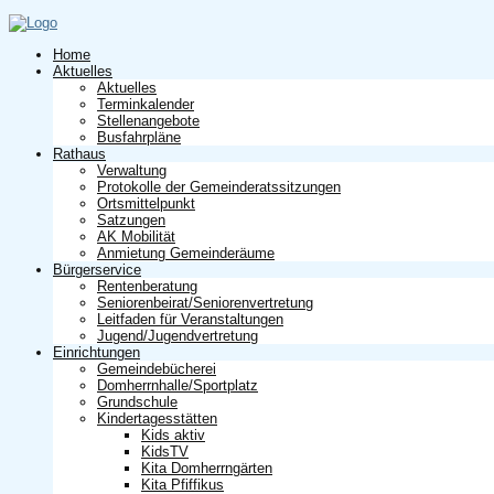
Home
Aktuelles
Aktuelles
Terminkalender
Stellenangebote
Busfahrpläne
Rathaus
Verwaltung
Protokolle der Gemeinderatssitzungen
Ortsmittelpunkt
Satzungen
AK Mobilität
Anmietung Gemeinderäume
Bürgerservice
Rentenberatung
Seniorenbeirat/Seniorenvertretung
Leitfaden für Veranstaltungen
Jugend/Jugendvertretung
Einrichtungen
Gemeindebücherei
Domherrnhalle/Sportplatz
Grundschule
Kindertagesstätten
Kids aktiv
KidsTV
Kita Domherrngärten
Kita Pfiffikus