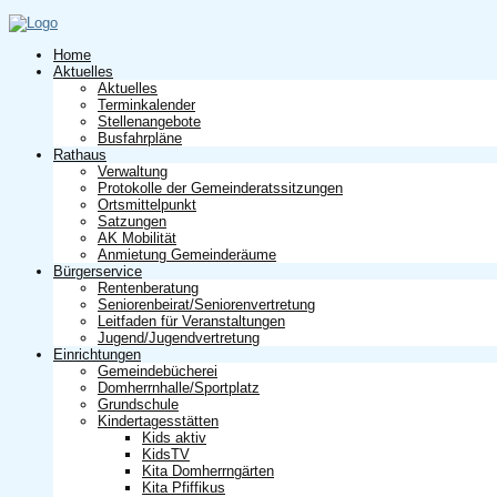
Home
Aktuelles
Aktuelles
Terminkalender
Stellenangebote
Busfahrpläne
Rathaus
Verwaltung
Protokolle der Gemeinderatssitzungen
Ortsmittelpunkt
Satzungen
AK Mobilität
Anmietung Gemeinderäume
Bürgerservice
Rentenberatung
Seniorenbeirat/Seniorenvertretung
Leitfaden für Veranstaltungen
Jugend/Jugendvertretung
Einrichtungen
Gemeindebücherei
Domherrnhalle/Sportplatz
Grundschule
Kindertagesstätten
Kids aktiv
KidsTV
Kita Domherrngärten
Kita Pfiffikus